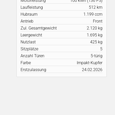
Motorleistung
100 kWh (136 PS)
Laufleistung
512 km
Hubraum
1.199 ccm
Antrieb
Front
Zul. Gesamtgewicht
2.120 kg
Leergewicht
1.695 kg
Nutzlast
425 kg
Sitzplätze
5
Anzahl Türen
5-türig
Farbe
Impakt-Kupfer
Erstzulassung
24.02.2026