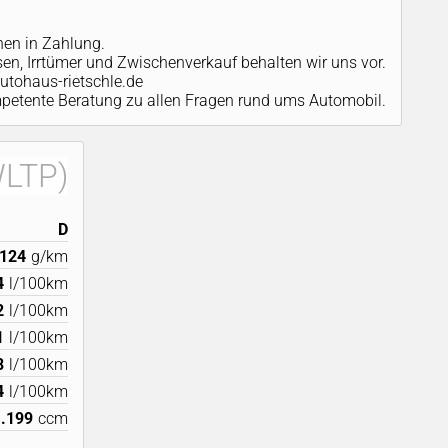
nen in Zahlung.
ssen, Irrtümer und Zwischenverkauf behalten wir uns vor.
utohaus-rietschle.de
ompetente Beratung zu allen Fragen rund ums Automobil.
WLTP)
D
124
g/km
4
l/100km
2
l/100km
1
l/100km
8
l/100km
4
l/100km
1.199
ccm